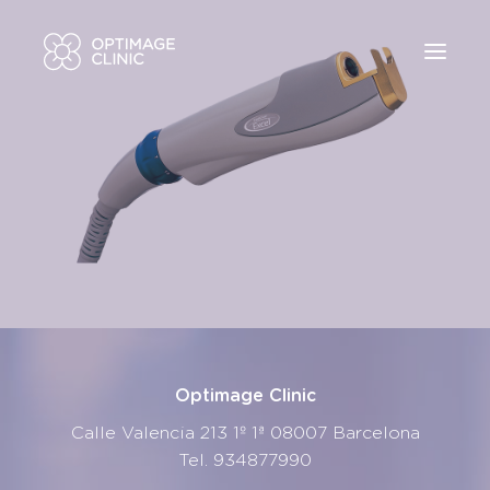
Quiénes somos
Solicite visita online
Áreas
934877990
Mi preocupación es…
info@optimageclinic.com
Tratamientos
Tecnologías
Blog
Contacto
Optimage Clinic
Calle Valencia 213 1º 1ª 08007 Barcelona
Tel.
934877990