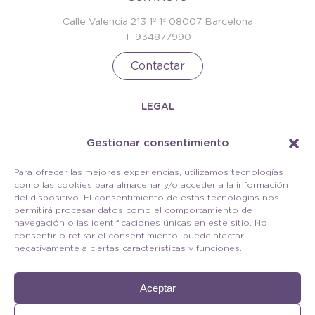
Calle Valencia 213 1º 1ª 08007 Barcelona
T. 934877990
Contactar
LEGAL
Política de privacidad
Gestionar consentimiento
Términos y condiciones
Política de cookies
Para ofrecer las mejores experiencias, utilizamos tecnologías
como las cookies para almacenar y/o acceder a la información
RECIBE NUESTRA NEWSLETTER
del dispositivo. El consentimiento de estas tecnologías nos
permitirá procesar datos como el comportamiento de
navegación o las identificaciones únicas en este sitio. No
consentir o retirar el consentimiento, puede afectar
negativamente a ciertas características y funciones.
Aceptar
© 2026 Optimage Clinic, Todos los derechos