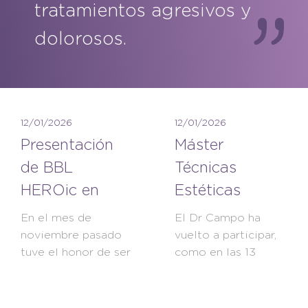
tratamientos agresivos y
dolorosos.
12/01/2026
12/01/2026
Presentación
Máster
de BBL
Técnicas
HEROic en
Estéticas
esRadio
Avanzadas
En el mes de
El Dr Campo ha
noviembre pasado
vuelto a participar,
tuve el honor de ser
como en las 13
invitado al
ediciones
programa La...
anteriores, en el...