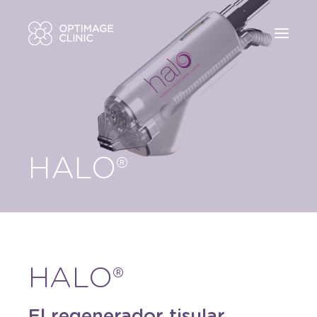
Quiénes somos
Solicite visita online
Áreas
934877990
Mi preocupación es…
info@optimageclinic.com
Tratamientos
HALO®
Tecnologías
Blog
Contacto
HALO®
El regenerador tisular