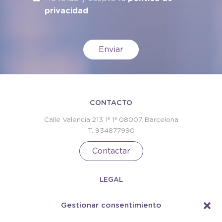
privacidad
CONTACTO
Calle Valencia 213 1º 1ª 08007 Barcelona
T. 934877990
Contactar
LEGAL
Política de privacidad
Gestionar consentimiento
Términos y condiciones
Política de cookies